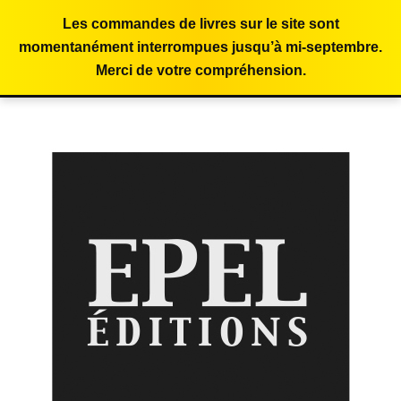
Les commandes de livres sur le site sont
momentanément interrompues jusqu’à mi-septembre.
Merci de votre compréhension.