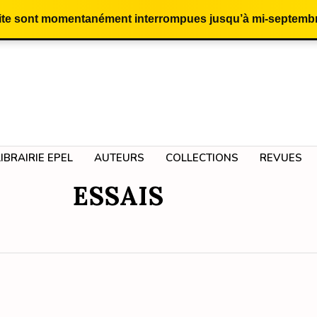
site sont momentanément interrompues jusqu’à mi-septembr
LIBRAIRIE EPEL
AUTEURS
COLLECTIONS
REVUES
ESSAIS