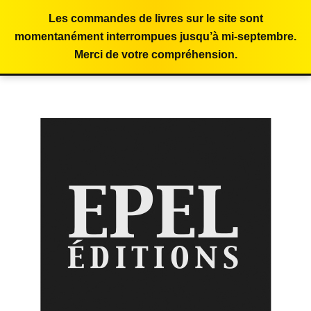
Les commandes de livres sur le site sont
momentanément interrompues jusqu’à mi-septembre.
Merci de votre compréhension.