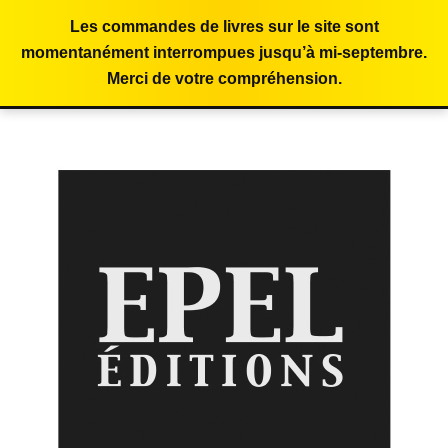
Les commandes de livres sur le site sont
momentanément interrompues jusqu’à mi-septembre.
Merci de votre compréhension.