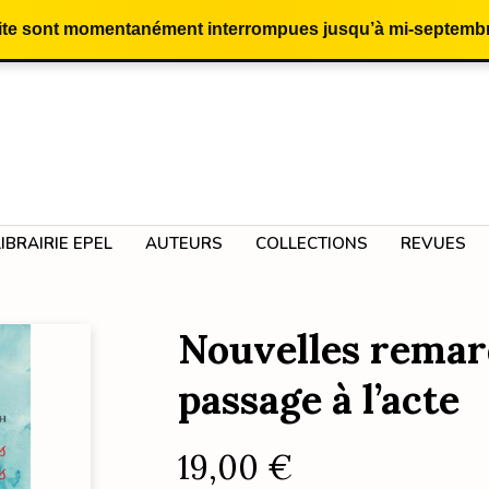
site sont momentanément interrompues jusqu’à mi-septembr
LIBRAIRIE EPEL
AUTEURS
COLLECTIONS
REVUES
Nouvelles remar
passage à l’acte
19,00
€