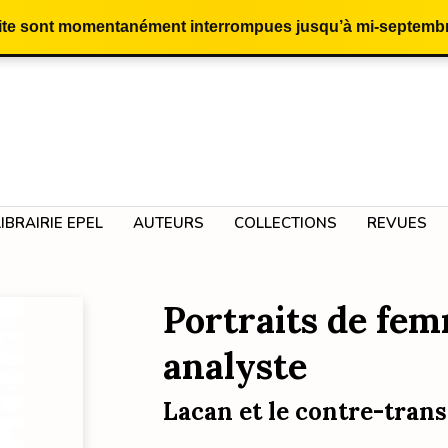
site sont momentanément interrompues jusqu’à mi-septembr
LIBRAIRIE EPEL
AUTEURS
COLLECTIONS
REVUES
Portraits de fe
analyste
Lacan et le contre-trans