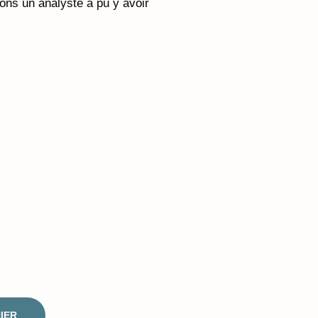
tions un analyste a pu y avoir
IER