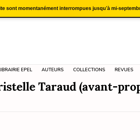
site sont momentanément interrompues jusqu’à mi-septembr
LIBRAIRIE EPEL
AUTEURS
COLLECTIONS
REVUES
istelle Taraud (avant-pro