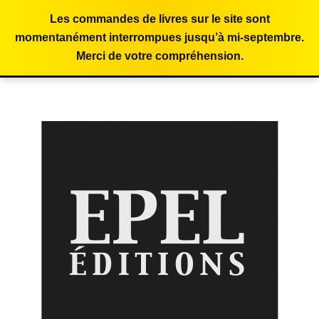
Les commandes de livres sur le site sont
momentanément interrompues jusqu’à mi-septembre.
Merci de votre compréhension.