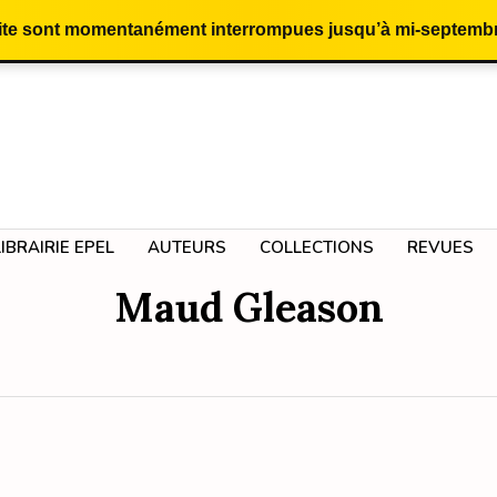
site sont momentanément interrompues jusqu’à mi-septembr
LIBRAIRIE EPEL
AUTEURS
COLLECTIONS
REVUES
Maud Gleason