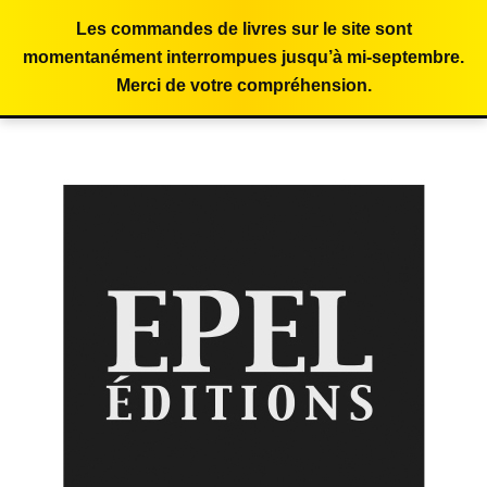
Les commandes de livres sur le site sont
momentanément interrompues jusqu’à mi-septembre.
Merci de votre compréhension.