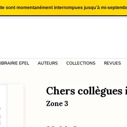
site sont momentanément interrompues jusqu’à mi-septembr
LIBRAIRIE EPEL
AUTEURS
COLLECTIONS
REVUES
Chers collègues
Zone 3