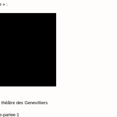
e » :
 théâtre des Genevilliers
e-parlee-1