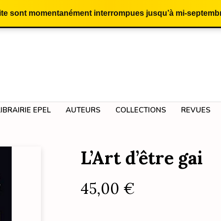
site sont momentanément interrompues jusqu’à mi-septembr
LIBRAIRIE EPEL
AUTEURS
COLLECTIONS
REVUES
L’Art d’être gai
45,00
€