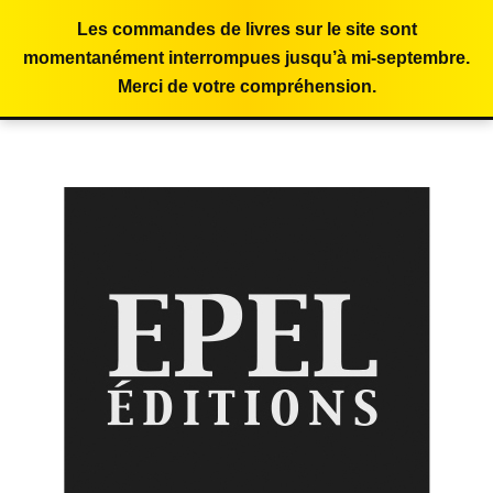
Les commandes de livres sur le site sont
momentanément interrompues jusqu’à mi-septembre.
Merci de votre compréhension.