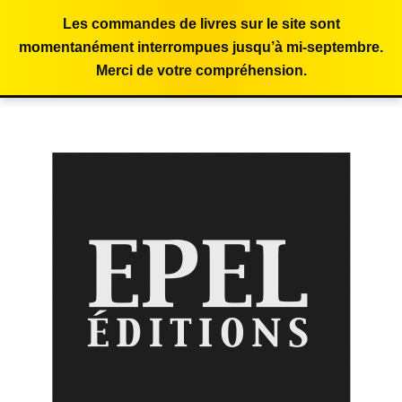
Les commandes de livres sur le site sont
momentanément interrompues jusqu’à mi-septembre.
Merci de votre compréhension.