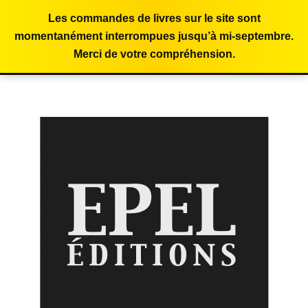
Les commandes de livres sur le site sont
momentanément interrompues jusqu’à mi-septembre.
Merci de votre compréhension.