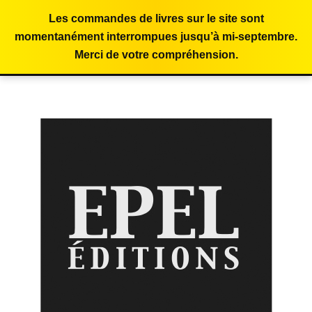
Les commandes de livres sur le site sont
momentanément interrompues jusqu’à mi-septembre.
Merci de votre compréhension.