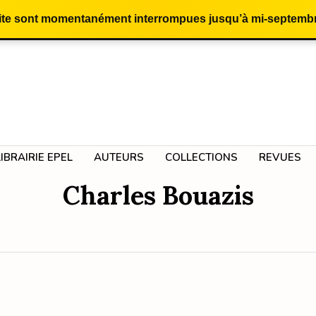
site sont momentanément interrompues jusqu’à mi-septembr
LIBRAIRIE EPEL
AUTEURS
COLLECTIONS
REVUES
Charles Bouazis