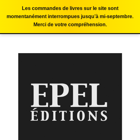
Les commandes de livres sur le site sont
momentanément interrompues jusqu’à mi-septembre.
Merci de votre compréhension.