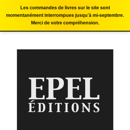
Les commandes de livres sur le site sont
momentanément interrompues jusqu’à mi-septembre.
Merci de votre compréhension.