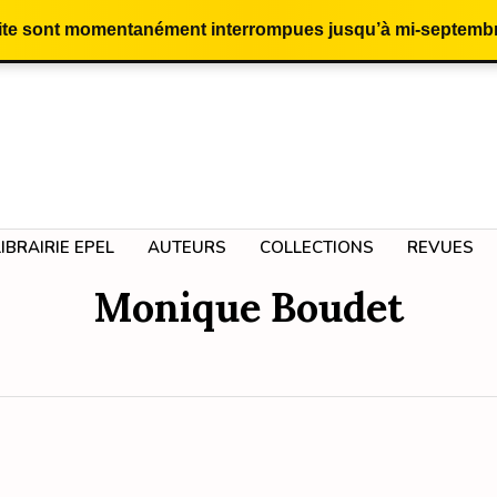
site sont momentanément interrompues jusqu’à mi-septembr
LIBRAIRIE EPEL
AUTEURS
COLLECTIONS
REVUES
Monique Boudet