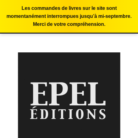
Les commandes de livres sur le site sont
momentanément interrompues jusqu’à mi-septembre.
Merci de votre compréhension.