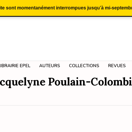
site sont momentanément interrompues jusqu’à mi-septembr
LIBRAIRIE EPEL
AUTEURS
COLLECTIONS
REVUES
acquelyne Poulain-Colombi